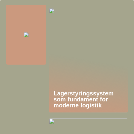
Lagerstyringssystem
som fundament for
moderne logistik