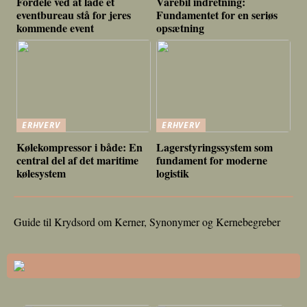
Fordele ved at lade et
Varebil indretning:
eventbureau stå for jeres
Fundamentet for en seriøs
kommende event
opsætning
ERHVERV
ERHVERV
Kølekompressor i både: En
Lagerstyringssystem som
central del af det maritime
fundament for moderne
kølesystem
logistik
Guide til Krydsord om Kerner, Synonymer og Kernebegreber