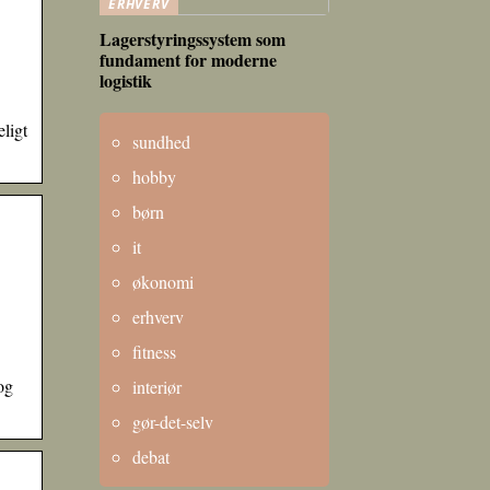
ERHVERV
Lagerstyringssystem som
fundament for moderne
logistik
ligt
sundhed
hobby
børn
it
økonomi
erhverv
fitness
og
interiør
gør-det-selv
debat