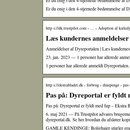
Er du enig i den 4-stjernede bedømmelse af Dy
Er du enig i den 4-stjernede bedømmelse af Dy
http s://dk.trustpilot.com › … › Adoption af kæled
Læs kundernes anmeldelser a
Anmeldelser af Dyreportalen | Læs kundernes
23. jan. 2023 — 1 personer har allerede anmel
1 personer har allerede anmeldt Dyreportalen.
http s://ekstrabladet.dk › forbrug › dinepenge › pa
Pas på: Dyreportal er fyldt
Pas på: Dyreportal er fyldt med fup – Ekstra 
6. maj 2021 — På Trustpilot advares brugerne 
dyreportal.dk. Se her hvordan du afslører ko
GAMLE KENDINGE: Bolighajer stjæler gratis 