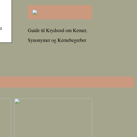
u
Guide til Krydsord om Kerner,
Synonymer og Kernebegreber