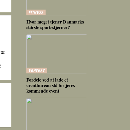
FITNESS
Hvor meget tjener Danmarks
største sportsstjerner?
tte
f
ERHVERV
Fordele ved at lade et
eventbureau stå for jeres
kommende event