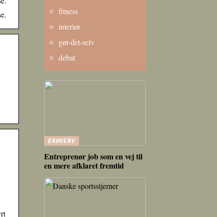
se.
fitness
se.
interiør
gør-det-selv
debat
ERHVERV
Entreprenør job som en vej til
en mere afklaret fremtid
rt