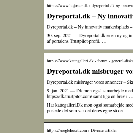
http s://www.hojoster.dk › dyreportal-dk-ny-innov
Dyreportal.dk – Ny innovat
Dyreportal.dk – Ny innovativ markedsplads –
30. sep. 2021 — Dyreportal.dk er en ny og inn
af portalens Trustpilot-profil, …
http s://www.kattegalleri.dk › forum › generel-disk
Dyreportal.dk misbruger vor
Dyreportal.dk misbruger vores annoncer – Skr
9. jan. 2021 — Dk mon også samarbejde med D
https://dk.trustpilot.com/ samt lige en brev i 
Har kattegalleri.Dk mon også samarbejde med 
postede det som var det deres egne så de
http s://sneglehuset.com › Diverse artikler