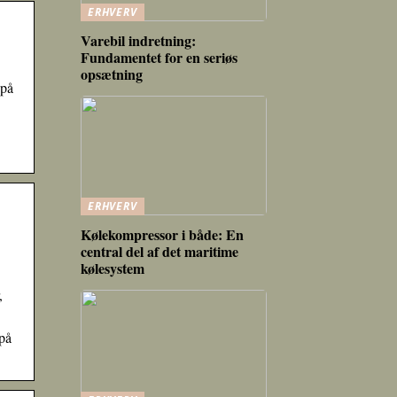
ERHVERV
Varebil indretning:
Fundamentet for en seriøs
opsætning
 på
ERHVERV
Kølekompressor i både: En
central del af det maritime
kølesystem
,
 på