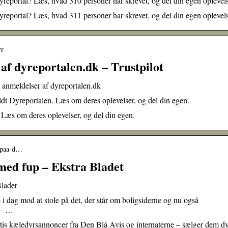
reportal? Læs, hvad 310 personer har skrevet, og del din egen oplevel
reportal? Læs, hvad 311 personer har skrevet, og del din egen oplevel
yr
f dyreportalen.dk – Trustpilot
 anmeldelser af dyreportalen.dk
dt Dyreportalen. Læs om deres oplevelser, og del din egen.
 Læs om deres oplevelser, og del din egen.
s-paa-d…
 med fup – Ekstra Bladet
Bladet
i dag mod at stole på det, der står om boligsiderne og nu også
pi- …
kæledyrsannoncer fra Den Blå Avis og internaterne – sælger dem dy