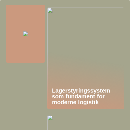
Lagerstyringssystem
som fundament for
moderne logistik