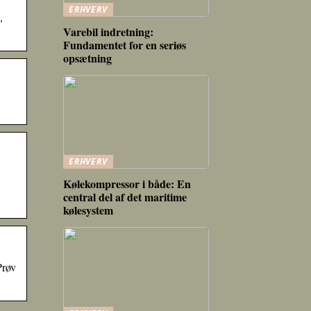
ERHVERV
,
Varebil indretning:
Fundamentet for en seriøs
opsætning
ERHVERV
Kølekompressor i både: En
central del af det maritime
kølesystem
Prøv