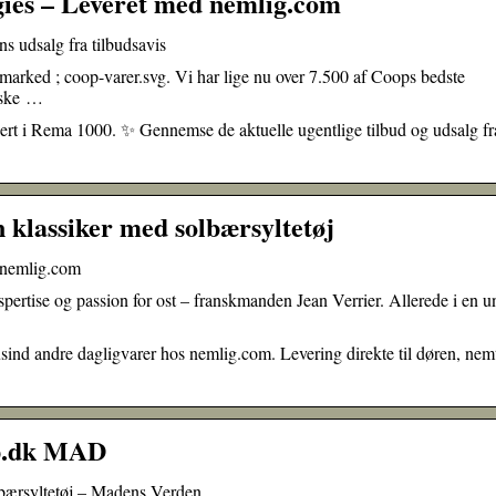
ies – Leveret med nemlig.com
dsalg fra tilbudsavis
ked ; coop-varer.svg. Vi har lige nu over 7.500 af Coops bedste
iske …
bert i Rema 1000. ✨ Gennemse de aktuelle ugentlige tilbud og udsalg fr
 klassiker med solbærsyltetøj
 nemlig.com
pertise og passion for ost – franskmanden Jean Verrier. Allerede i en u
sind andre dagligvarer hos nemlig.com. Levering direkte til døren, nem
p.dk MAD
lbærsyltetøj – Madens Verden