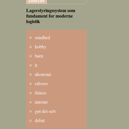
ERHVERV
Lagerstyringssystem som
fundament for moderne
logistik
sundhed
hobby
børn
it
økonomi
erhverv
fitness
interiør
gør-det-selv
debat