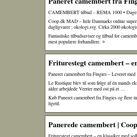
Paneret camembert fra Fing
CAMEMBERT tilbud – REMA 1000 • Dagens u
Coop.dk MAD – hele Danmarks online supermar
dagligvarer ; okologi.svg. Cirka 2000 økolog
Fantastiske tilbudsaviser og tilbud for camem
mest populære forhandlere. ⭐
Friturestegt camembert – en
Paneret camembert fra Fingies – Leveret med
Le Rustique blev til som følge af én mands eks
alder arbejdede Verrier med ost på et …
Køb Paneret camembert fra Fingies og flere tu
ligetil.
Panerede camembert | Coo
Friturestegt camembert – en klassiker med so