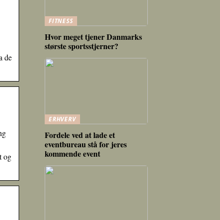
FITNESS
Hvor meget tjener Danmarks
største sportsstjerner?
a de
ERHVERV
ng
Fordele ved at lade et
eventbureau stå for jeres
kommende event
t og