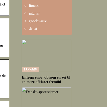
å ét
fitness
interiør
gør-det-selv
debat
er
ERHVERV
a de
Entreprenør job som en vej til
en mere afklaret fremtid