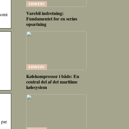
ERHVERV
Varebil indretning:
nomi
Fundamentet for en seriøs
opsætning
ERHVERV
Kølekompressor i både: En
central del af det maritime
kølesystem
 par