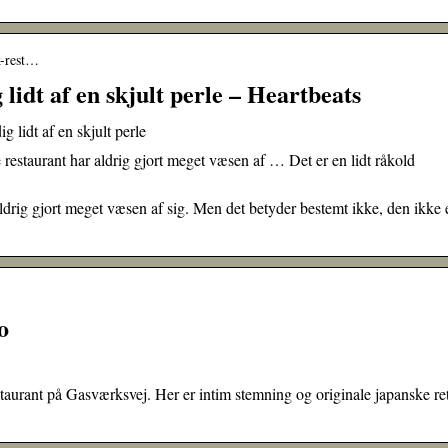
k-rest…
 lidt af en skjult perle – Heartbeats
g lidt af en skjult perle
restaurant har aldrig gjort meget væsen af … Det er en lidt råkold
ldrig gjort meget væsen af sig. Men det betyder bestemt ikke, den ikke e
o
taurant på Gasværksvej. Her er intim stemning og originale japanske ret