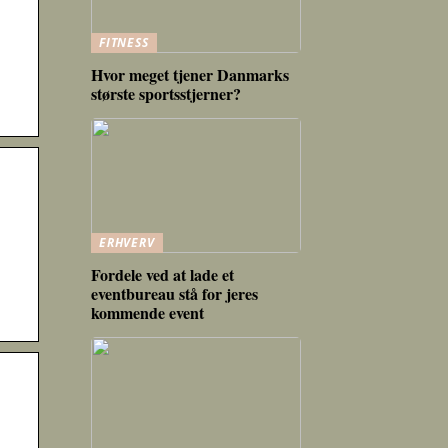
FITNESS
Hvor meget tjener Danmarks
største sportsstjerner?
ERHVERV
Fordele ved at lade et
eventbureau stå for jeres
kommende event