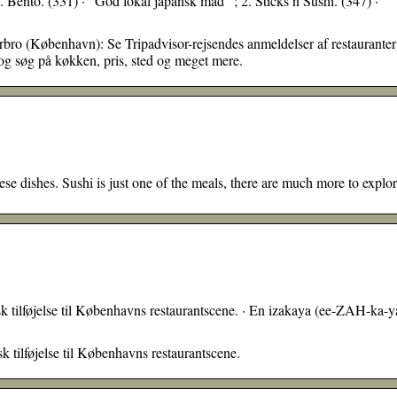
1. Bento. (331) · “God lokal japansk mad” ; 2. Sticks’n’Sushi. (347) ·
erbro (København): Se Tripadvisor-rejsendes anmeldelser af restauranter
g søg på køkken, pris, sted og meget mere.
ese dishes. Sushi is just one of the meals, there are much more to explor
k tilføjelse til Københavns restaurantscene. · En izakaya (ee-ZAH-ka-y
 tilføjelse til Københavns restaurantscene.