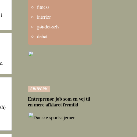
fitness
 i
interiør
gør-det-selv
debat
e.
ERHVERV
Entreprenør job som en vej til
en mere afklaret fremtid
ah)