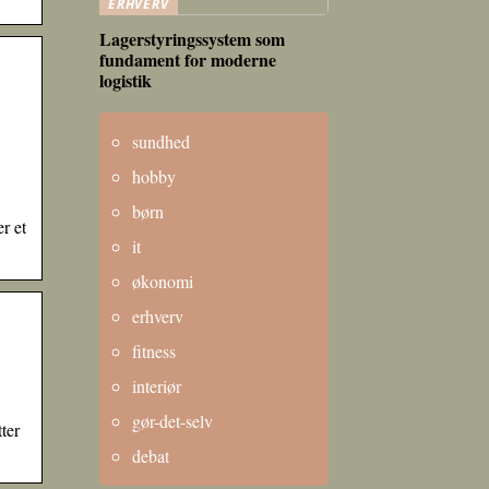
ERHVERV
Lagerstyringssystem som
fundament for moderne
logistik
sundhed
hobby
børn
r et
it
økonomi
erhverv
fitness
interiør
gør-det-selv
ter
debat