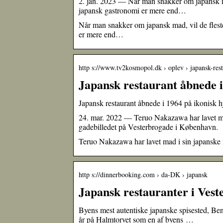
2. jan. 2023 — Når man snakker om japansk ma
japansk gastronomi er mere end…
Når man snakker om japansk mad, vil de flest
er mere end…
http s://www.tv2kosmopol.dk › oplev › japansk-re
Japansk restaurant åbnede i
Japansk restaurant åbnede i 1964 på ikonisk 
24. mar. 2022 — Teruo Nakazawa har lavet mad 
gadebilledet på Vesterbrogade i København.
Teruo Nakazawa har lavet mad i sin japanske res
http s://dinnerbooking.com › da-DK › japansk
Japansk restauranter i Ves
Byens mest autentiske japanske spisested, Bent
år på Halmtorvet som en af byens …