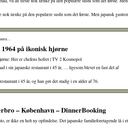
d, vil de fleste nok tænke på den populære sushi som det første. Men
e nok tænke på den populære sushi som det første. Men japansk gastro
staura…
 1964 på ikonisk hjørne
hjørne: Her er chefens hofret | TV 2 Kosmopol
i sin japanske restaurant i 45 år, … ligesom blevet en fast del af
taurant i 45 år, og han gør det stadig i en alder af 76.
terbro – København – DinnerBooking
o, er ikke en helt ny opfindelse. Det japanske familieforetagende lå i et