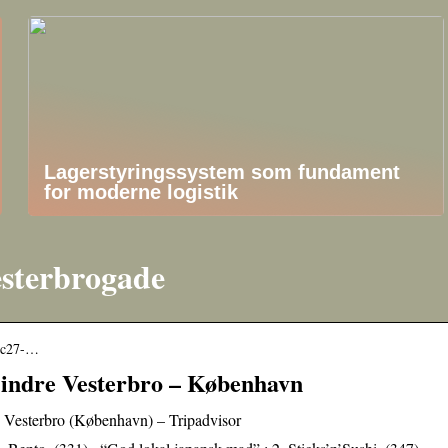
Lagerstyringssystem som fundament
for moderne logistik
esterbrogade
1-c27-…
t indre Vesterbro – København
re Vesterbro (København) – Tripadvisor