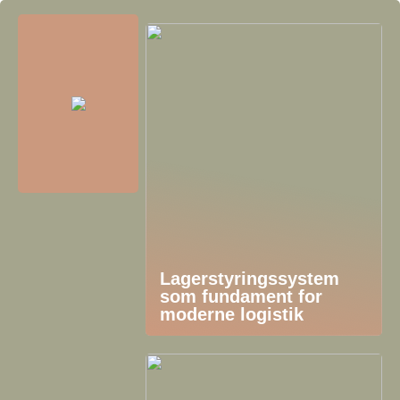
Lagerstyringssystem
som fundament for
moderne logistik