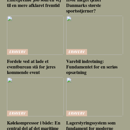
til en mere afklaret fremtid
Danmarks største
sportsstjerner?
ERHVERV
ERHVERV
Fordele ved at lade et
Varebil indretning:
eventbureau stå for jeres
Fundamentet for en seriøs
kommende event
opsætning
ERHVERV
ERHVERV
Kølekompressor i både: En
Lagerstyringssystem som
central del af det maritime
fundament for moderne