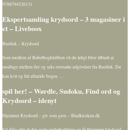
9788794326131
Ekspertsamling krydsord – 3 magasiner i
et – Liveboox
Basilisk – Krydsord
Som medlem af Babelbogklubben vil du årligt blive tilbudt at
modtage mellem fire og seks oversatte udgivelser fra Basilisk. Du
kan kvit og frit afmelde bogen …
spil her! – Wørdle, Sudoku, Find ord og
Krydsord – idenyt
Hjemmet Krydsord – giv som gave – Bladkiosken.dk
Gå ikke glip af den gode underholdning og få Hjemmet krydsord