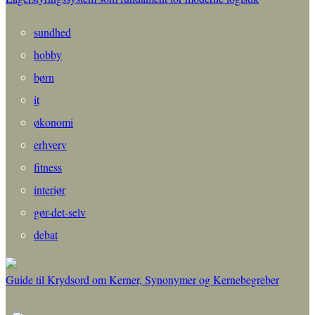
sundhed
hobby
børn
it
økonomi
erhverv
fitness
interiør
gør-det-selv
debat
Guide til Krydsord om Kerner, Synonymer og Kernebegreber