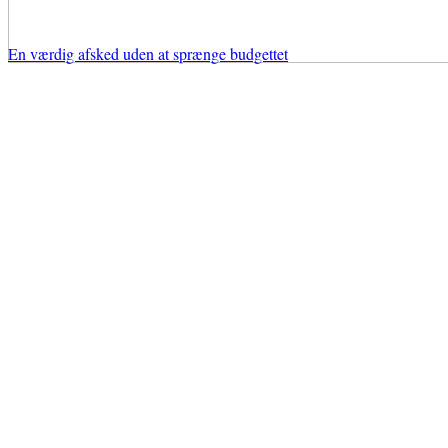
En værdig afsked uden at sprænge budgettet