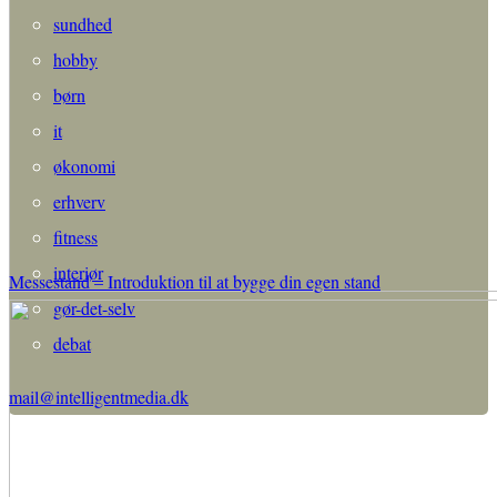
sundhed
hobby
børn
it
økonomi
erhverv
fitness
interiør
Messestand – Introduktion til at bygge din egen stand
gør-det-selv
debat
mail@intelligentmedia.dk