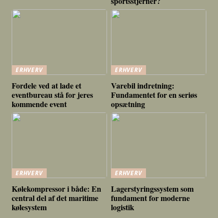
sportsstjerner?
ERHVERV
ERHVERV
Fordele ved at lade et
Varebil indretning:
eventbureau stå for jeres
Fundamentet for en seriøs
kommende event
opsætning
ERHVERV
ERHVERV
Kølekompressor i både: En
Lagerstyringssystem som
central del af det maritime
fundament for moderne
kølesystem
logistik