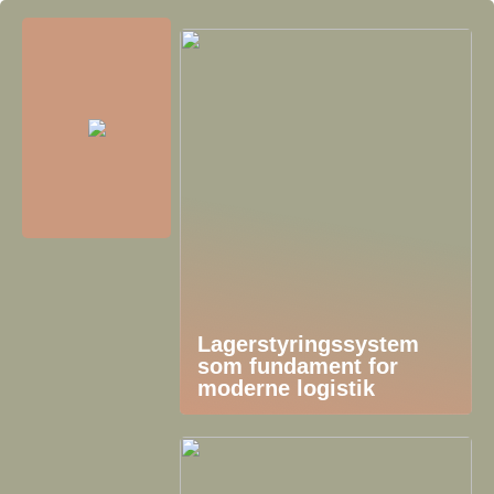
Lagerstyringssystem
som fundament for
moderne logistik