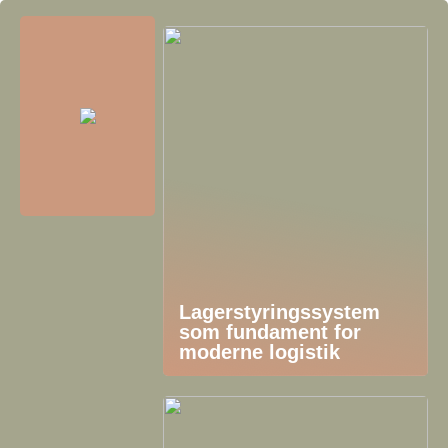
Lagerstyringssystem
som fundament for
moderne logistik