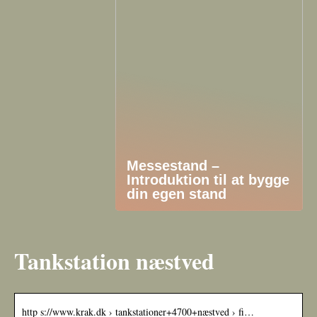
Messestand –
Introduktion til at bygge
din egen stand
Tankstation næstved
http s://www.krak.dk › tankstationer+4700+næstved › fi…