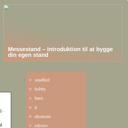
Messestand – Introduktion til at bygge
din egen stand
sundhed
hobby
børn
it
l ·
økonomi
al
erhverv