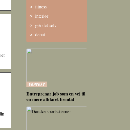
fitness
interiør
gør-det-selv
debat
let
ERHVERV
Entreprenør job som en vej til
en mere afklaret fremtid
din