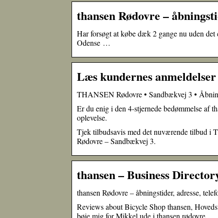
thansen Rødovre – åbningsti
Har forsøgt at købe dæk 2 gange nu uden det e
Odense …
Læs kundernes anmeldelser 
THANSEN Rødovre • Sandbækvej 3 • Åbningsti
Er du enig i den 4-stjernede bedømmelse af t
oplevelse.
Tjek tilbudsavis med det nuværende tilbud i T
Rødovre – Sandbækvej 3.
thansen – Business Directo
thansen Rødovre – åbningstider, adresse, tel
Reviews about Bicycle Shop thansen, Hoveds
bøje mig for Mikkel ude i thansen rødovre.