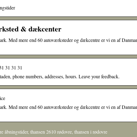
ngstider
rksted & dækcenter
mark. Med mere end 60 autoværksteder og dækcentre er vi en af Danma
31 31 31 31
aden, phone numbers, addresses, hours. Leave your feedback.
ice
mark. Med mere end 60 autoværksteder og dækcentre er vi en af Danma
 åbningstider, thansen 2610 rødovre, thansen i rødovre