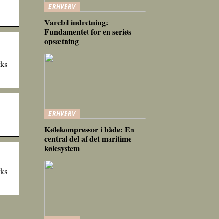
ERHVERV
Varebil indretning:
Fundamentet for en seriøs
opsætning
rks
ERHVERV
Kølekompressor i både: En
central del af det maritime
kølesystem
rks