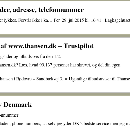
der, adresse, telefonnummer
r lykkes. Forstår ikke i ka… Per. 29. jul 2015 kl. 16:41 · Lagkagehuse
af www.thansen.dk – Trustpilot
der og tilbudsavis fra den 1.2.
hansen.dk? Læs, hvad 99.137 personer har skrevet, og del din egen
hansen i Rødovre – Sandbækvej 3. ⭐ Ugentlige tilbudsaviser til Thanse
ry Denmark
efonnummer
taden, phone numbers, … selv jeg yder DK’s bedste service men jeg m