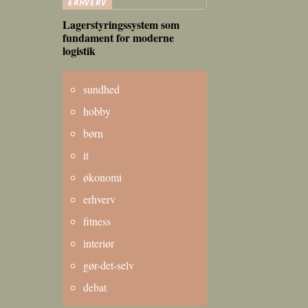
ERHVERV
Lagerstyringssystem som
fundament for moderne
logistik
sundhed
hobby
børn
it
økonomi
erhverv
fitness
interiør
gør-det-selv
debat