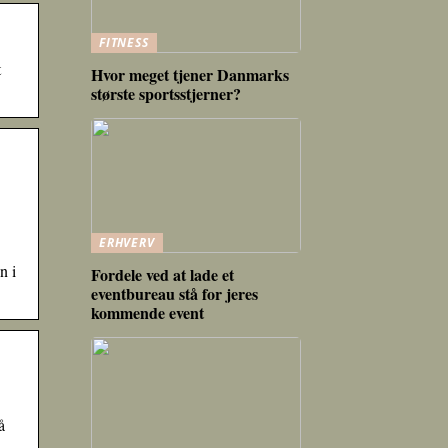
FITNESS
t
Hvor meget tjener Danmarks
største sportsstjerner?
ERHVERV
n i
Fordele ved at lade et
eventbureau stå for jeres
kommende event
å