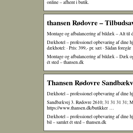
online – afhent i butik.
thansen Rødovre – Tilbudsavi
Montage og afbalancering af bildæk – Alt til d
Dækhotel – professionel opbevaring af dine hju
dækhotel: · Pris: 399,- pr. sæt · Sådan foregå
Montage og afbalancering af bildæk – Dæk og f
ét sted – thansen.dk
Thansen Rødovre Sandbækvej
Dækhotel – professionel opbevaring af dine hjul
Sandbækvej 3. Rødovre 2610; 31 31 31 31; Ma
https://www.thansen.dk/butikker …
Dækhotel – professionel opbevaring af dine hj
bil – samlet ét sted – thansen.dk