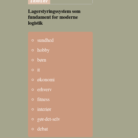
ERHVERV
Lagerstyringssystem som
fundament for moderne
logistik
sundhed
hobby
børn
it
økonomi
erhverv
fitness
interiør
gør-det-selv
debat