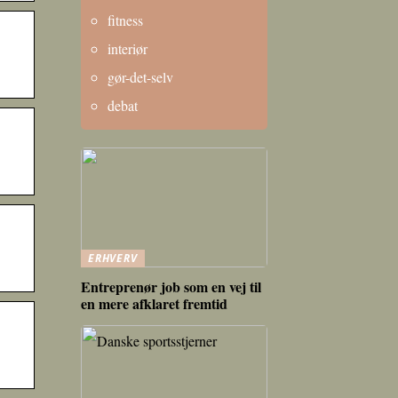
fitness
interiør
gør-det-selv
debat
ERHVERV
Entreprenør job som en vej til
en mere afklaret fremtid