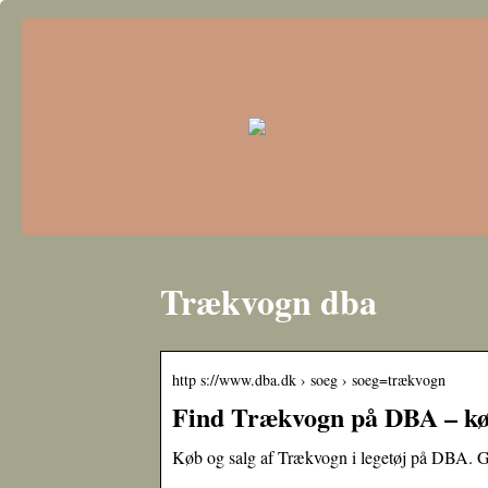
Trækvogn dba
http s://www.dba.dk › soeg › soeg=trækvogn
Find Trækvogn på DBA – køb
Køb og salg af Trækvogn i legetøj på DBA. Go