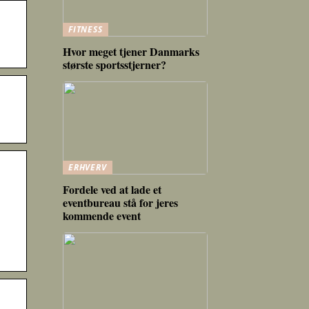
FITNESS
Hvor meget tjener Danmarks
største sportsstjerner?
ERHVERV
Fordele ved at lade et
eventbureau stå for jeres
kommende event