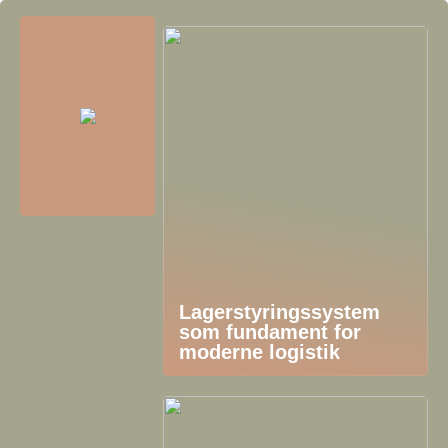
Lagerstyringssystem
som fundament for
moderne logistik