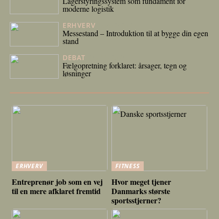
Lagerstyringssystem som fundament for
moderne logistik
ERHVERV
10/02/2026
Messestand – Introduktion til at bygge din egen
stand
DEBAT
25/11/2025
Fælgopretning forklaret: årsager, tegn og
løsninger
ERHVERV
FITNESS
Entreprenør job som en vej
Hvor meget tjener
til en mere afklaret fremtid
Danmarks største
sportsstjerner?