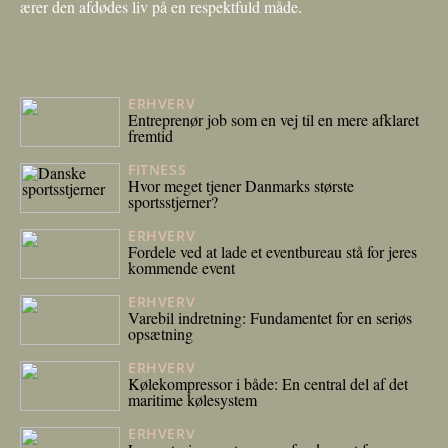
ærer den afdødes liv på en respektfuld måde.
ERHVERV
27/05/2026
Entreprenør job som en vej til en mere afklaret
fremtid
FITNESS
06/05/2026
Hvor meget tjener Danmarks største
sportsstjerner?
ERHVERV
23/04/2026
Fordele ved at lade et eventbureau stå for jeres
kommende event
ERHVERV
17/04/2026
Varebil indretning: Fundamentet for en seriøs
opsætning
ERHVERV
27/02/2026
Kølekompressor i både: En central del af det
maritime kølesystem
ERHVERV
16/02/2026