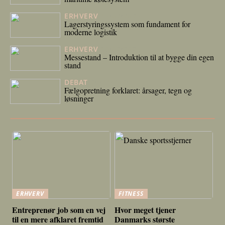
ERHVERV
16/02/2026
Lagerstyringssystem som fundament for
moderne logistik
ERHVERV
10/02/2026
Messestand – Introduktion til at bygge din egen
stand
DEBAT
25/11/2025
Fælgopretning forklaret: årsager, tegn og
løsninger
ERHVERV
FITNESS
Entreprenør job som en vej
Hvor meget tjener
til en mere afklaret fremtid
Danmarks største