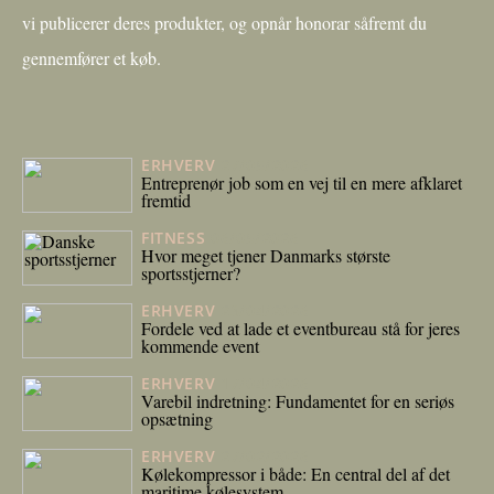
vi publicerer deres produkter, og opnår honorar såfremt du
gennemfører et køb.
ERHVERV
27/05/2026
Entreprenør job som en vej til en mere afklaret
fremtid
FITNESS
06/05/2026
Hvor meget tjener Danmarks største
sportsstjerner?
ERHVERV
23/04/2026
Fordele ved at lade et eventbureau stå for jeres
kommende event
ERHVERV
17/04/2026
Varebil indretning: Fundamentet for en seriøs
opsætning
ERHVERV
27/02/2026
Kølekompressor i både: En central del af det
maritime kølesystem