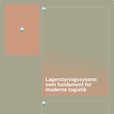
Lagerstyringssystem
som fundament for
moderne logistik