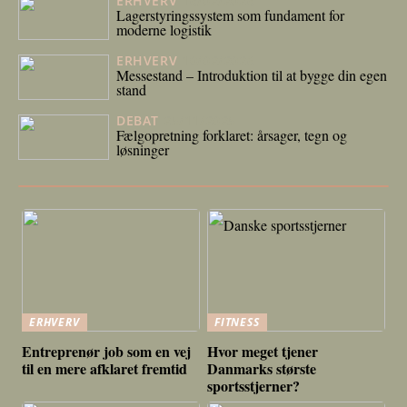
ERHVERV
16/02/2026
Lagerstyringssystem som fundament for
moderne logistik
ERHVERV
10/02/2026
Messestand – Introduktion til at bygge din egen
stand
DEBAT
25/11/2025
Fælgopretning forklaret: årsager, tegn og
løsninger
ERHVERV
FITNESS
Entreprenør job som en vej
Hvor meget tjener
til en mere afklaret fremtid
Danmarks største
sportsstjerner?