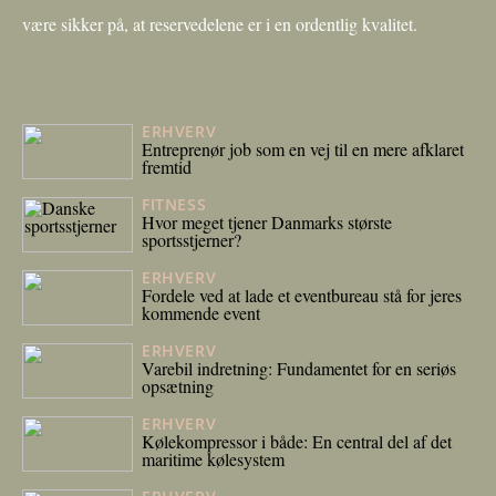
være sikker på, at reservedelene er i en ordentlig kvalitet.
ERHVERV
27/05/2026
Entreprenør job som en vej til en mere afklaret
fremtid
FITNESS
06/05/2026
Hvor meget tjener Danmarks største
sportsstjerner?
ERHVERV
23/04/2026
Fordele ved at lade et eventbureau stå for jeres
kommende event
ERHVERV
17/04/2026
Varebil indretning: Fundamentet for en seriøs
opsætning
ERHVERV
27/02/2026
Kølekompressor i både: En central del af det
maritime kølesystem